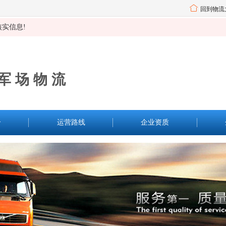
回到物流
实信息!
军场物流
介
运营路线
企业资质