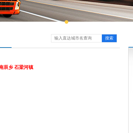
搜索
 南辰乡 石梁河镇